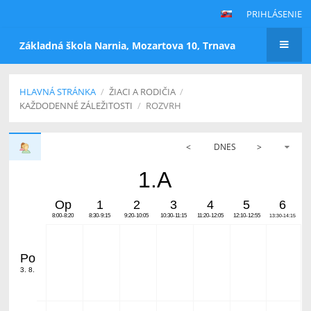
PRIHLÁSENIE
Základná škola Narnia, Mozartova 10, Trnava
HLAVNÁ STRÁNKA
/
ŽIACI A RODIČIA
/
KAŽDODENNÉ ZÁLEŽITOSTI
/
ROZVRH
<
DNES
>
1.A
Op
1
2
3
4
5
6
8:00-8:20
8:30-9:15
9:20-10:05
10:30-11:15
11:20-12:05
12:10-12:55
13:30-14:15
Po
3. 8.