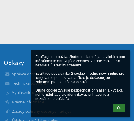
EduPage nepoužíva žiadne reklamné, analytické alebo 
iné súkromie ohrozujúce cookies. Žiadne cookies sa 
Odkazy
nezdieľajú s tretími stranami.

Správca obsahu
EduPage používa iba 2 cookie – jedno nevyhnutné pre 
fungovanie prihlasovania. Toto je dočasné, po 
zatvorení prehliadača sa odstráni.

Technická podpora
Druhé cookie zvyšuje bezpečnosť prihlásenia - vďaka 
Vyhlásenie o prístupnosti
nemu EduPage vie identifikovať prihlásenie z 
neznámeho počítača.
Právne informácie
Ok
Zásady ochrany osobných údajov
Údaje o prevádzkovateľovi
Mapa stránok