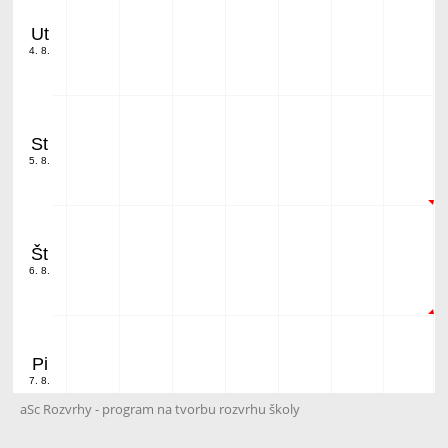
Ut
4. 8.
St
5. 8.
Št
6. 8.
Pi
7. 8.
aSc Rozvrhy - program na tvorbu rozvrhu školy